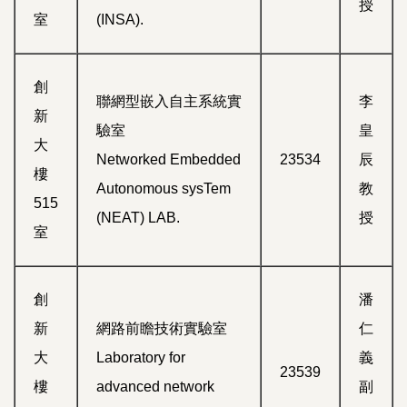
授
室
(INSA).
創
聯網型嵌入自主系統實
李
新
驗室
皇
大
Networked Embedded
23534
辰
樓
Autonomous sysTem
教
515
(NEAT) LAB.
授
室
創
潘
新
網路前瞻技術實驗室
仁
大
Laboratory for
義
23539
樓
advanced network
副