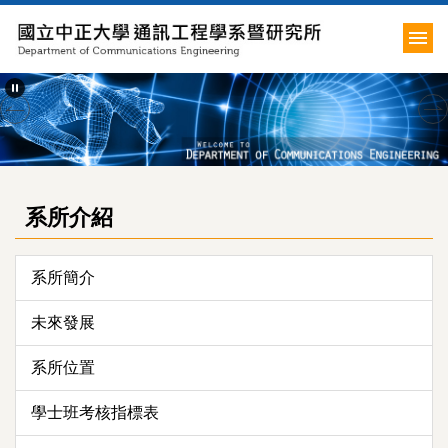
跳
到
主
要
內
容
區
系所介紹
系所簡介
未來發展
系所位置
學士班考核指標表