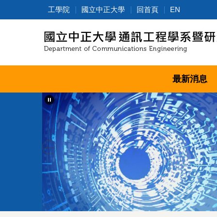
跳
工學院
國立中正大學
回首頁
EN
到
主
要
內
容
區
最新消息