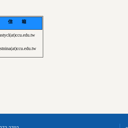
信 箱
astycl(at)ccu.edu.tw
stnina(at)ccu.edu.tw