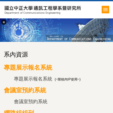
跳
到
主
要
內
容
區
系內資源
專題展示報名系統
專題展示報名系統
(~限校內IP使用~)
會議室預約系統
會議室預約系統
網路組組刊