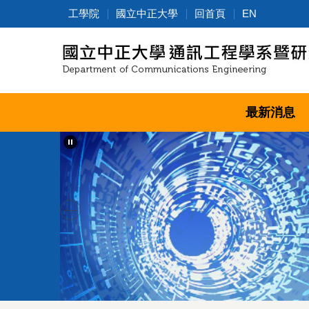
跳
工學院
國立中正大學
回首頁
EN
到
主
要
內
容
區
最新消息