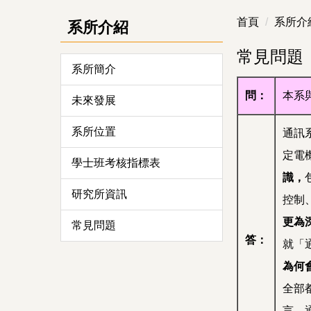
首頁
系所介
系所介紹
常見問題
系所簡介
問：
本系
未來發展
系所位置
通訊
定電
學士班考核指標表
識
，
研究所資訊
控制
更為
常見問題
答：
就「
為何
全部
言，