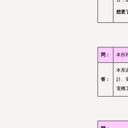
想更
問：
本所
本系
答：
計、
電機