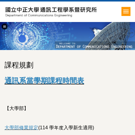
跳
到
主
要
內
容
區
課程規劃
通訊系當學期課程時間表
【大學部】
大學部修業規定
(114 學年度入學新生適用)